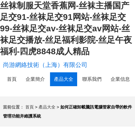
丝袜制服天堂香蕉网-丝袜主播国产
足交91-丝袜足交91网站-丝袜足交
99-丝袜足交av-丝袜足交av网站-丝
袜足交播放-丝足福利影院-丝足午夜
福利-四虎8848成人精品
尚游網絡技術（上海）有限公司
首頁
企業簡介
產品大全
聯系我們
企業信息
當前位置：
首頁
>
產品大全
>
如何正確卸載騰訊電腦管家自帶的軟件
管理功能并維護系統