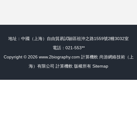
啟高效計算新時代
下床與硬件銷售一
體化解決方案
地址：中國（上海）自由貿易試驗區祖沖之路1559號2幢3032室
電話：021-553**
Copyright © 2026
www.2biography.com
計算機軟
尚游網絡技術（上
海）有限公司
計算機軟
版權所有
Sitemap