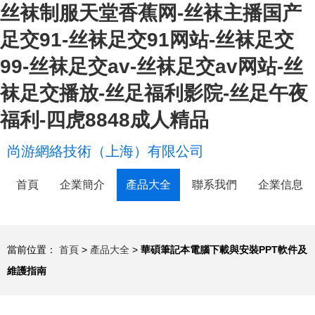
丝袜制服天堂香蕉网-丝袜主播国产
足交91-丝袜足交91网站-丝袜足交
99-丝袜足交av-丝袜足交av网站-丝
袜足交播放-丝足福利影院-丝足午夜
福利-四虎8848成人精品
尚游網絡技術（上海）有限公司
首頁
企業簡介
產品大全
聯系我們
企業信息
當前位置：
首頁
>
產品大全
>
華碩筆記本電腦下載與安裝PPT軟件及
維護指南