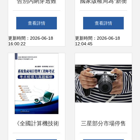
告別內網穿透難
國家版權局為“新衡
題，手機與電腦無
陽”APP頒發軟件著
查看詳情
查看詳情
縫對接神器——向
作權登記證書
更新時間：2026-06-18
更新時間：2026-06-18
16:00:22
12:04:45
日葵A2硬件評測
《全國計算機技術
三星部分市場停售